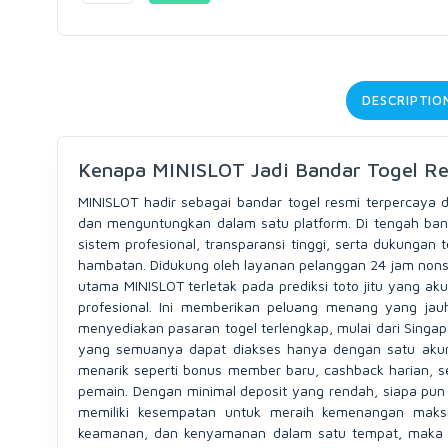
DESCRIPTIO
Kenapa MINISLOT Jadi Bandar Togel Re
MINISLOT hadir sebagai bandar togel resmi terpercaya
dan menguntungkan dalam satu platform. Di tengah banya
sistem profesional, transparansi tinggi, serta dukungan
hambatan. Didukung oleh layanan pelanggan 24 jam nons
utama MINISLOT terletak pada prediksi toto jitu yang ak
profesional. Ini memberikan peluang menang yang jauh
menyediakan pasaran togel terlengkap, mulai dari Singap
yang semuanya dapat diakses hanya dengan satu akun
menarik seperti bonus member baru, cashback harian, 
pemain. Dengan minimal deposit yang rendah, siapa pun
memiliki kesempatan untuk meraih kemenangan maksim
keamanan, dan kenyamanan dalam satu tempat, maka MI