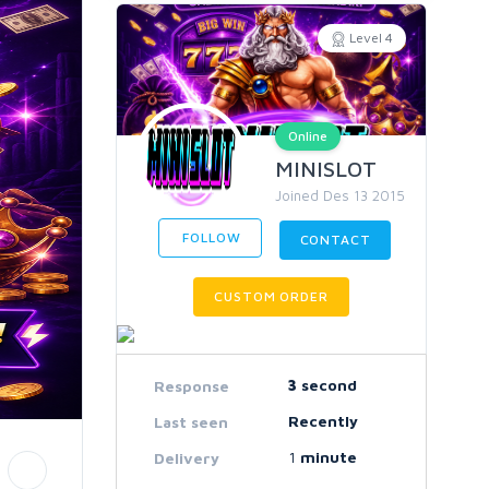
Level 4
Online
MINISLOT
Joined Des 13 2015
FOLLOW
CONTACT
CUSTOM ORDER
3
second
Response
Recently
Last seen
1
minute
Delivery