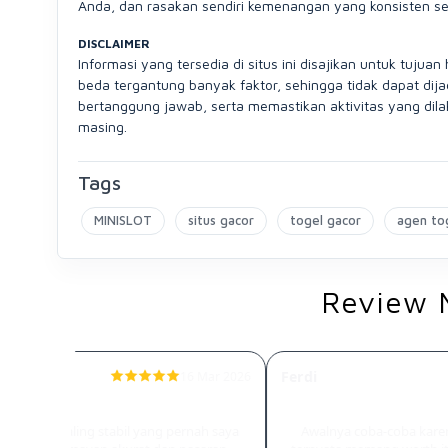
Anda, dan rasakan sendiri kemenangan yang konsisten set
DISCLAIMER
Informasi yang tersedia di situs ini disajikan untuk tuju
beda tergantung banyak faktor, sehingga tidak dapat di
bertanggung jawab, serta memastikan aktivitas yang dil
masing.
Tags
MINISLOT
situs gacor
togel gacor
agen to
Review 
Ferdi
16 Mar 2026
Akses cepat
Bonus ter
INISLOT paling stabil yang pernah saya
Awalnya coba-coba karena