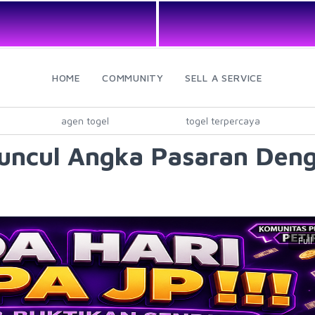
HOME
COMMUNITY
SELL A SERVICE
agen togel
togel terpercaya
uncul Angka Pasaran Deng