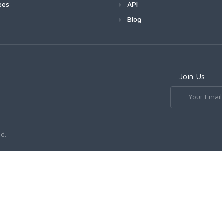
ees
API
Blog
Join Us
d.