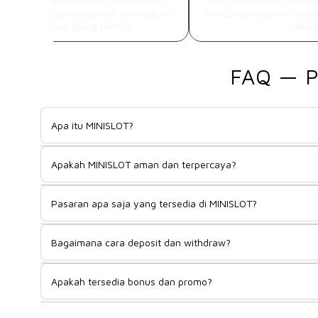
diksinya lumayan akurat dan pasaran
ternyata memang worth it. 
nggak perlu pindah-pindah situs lagi. WD
dan CS-nya responsif 24 jam
cepat, ini yang paling penting.
ada kend
FAQ — 
Apa itu MINISLOT?
MINISLOT adalah platform togel online yang menyediakan 
Apakah MINISLOT aman dan terpercaya?
layanan yang dirancang untuk memberikan pengalaman 
MINISLOT mengutamakan keamanan data pengguna dan tran
Pasaran apa saja yang tersedia di MINISLOT?
berjalan secara fair dan dapat diakses dengan aman.
MINISLOT menyediakan berbagai pasaran populer seperti S
Bagaimana cara deposit dan withdraw?
dapat diakses dalam satu akun.
Proses deposit dan withdraw di MINISLOT sangat cepat d
Apakah tersedia bonus dan promo?
pembayaran yang tersedia dengan sistem yang responsif.
Ya, MINISLOT menyediakan berbagai bonus menarik sepert