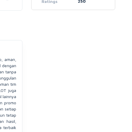
250
Ratings
p, aman,
ul dengan
dan tanpa
eunggulan
laman tim
LOT juga
l lainnya
an promo
n setiap
mun tetap
n hasil,
 terbaik