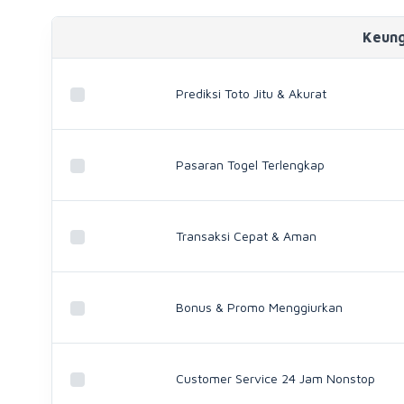
dimanfaatkan oleh semua pemain.
Keung
Prediksi Toto Jitu & Akurat
Pasaran Togel Terlengkap
Transaksi Cepat & Aman
Bonus & Promo Menggiurkan
Customer Service 24 Jam Nonstop