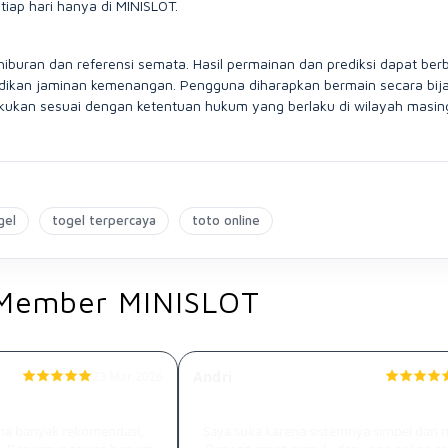
iap hari hanya di MINISLOT.
an hiburan dan referensi semata. Hasil permainan dan prediksi dapat be
jadikan jaminan kemenangan. Pengguna diharapkan bermain secara bija
akukan sesuai dengan ketentuan hukum yang berlaku di wilayah masin
gel
togel terpercaya
toto online
Member MINISLOT
Andri
23 Mar 2026
lengkap
Sistem cepat, Depo cepat mas
 banyak rekomendasi,
Saya suka karena sistemnya simpel dan ngg