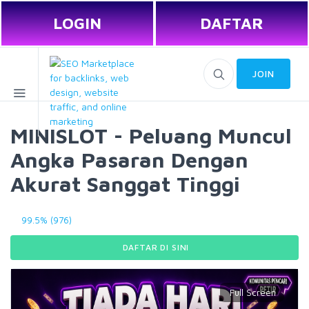
LOGIN
DAFTAR
JOIN
MINISLOT - Peluang Muncul
Angka Pasaran Dengan
Akurat Sanggat Tinggi
99.5% (976)
DAFTAR DI SINI