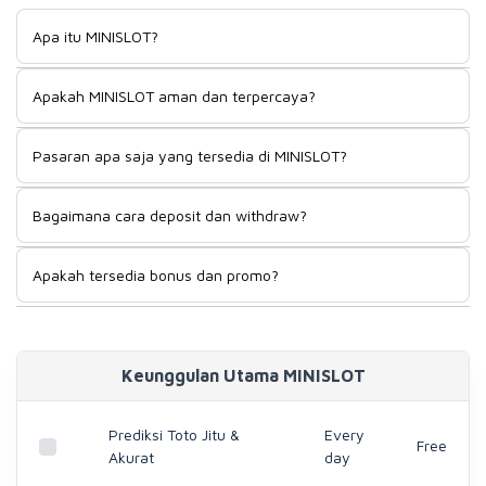
Apa itu MINISLOT?
MINISLOT adalah platform togel online yang menyediakan
Apakah MINISLOT aman dan terpercaya?
berbagai pasaran lengkap dengan sistem modern, transaksi
cepat, serta layanan yang dirancang untuk memberikan
MINISLOT mengutamakan keamanan data pengguna dan
pengalaman bermain yang aman dan nyaman.
Pasaran apa saja yang tersedia di MINISLOT?
transparansi sistem. Seluruh proses transaksi dan
permainan dirancang agar berjalan secara fair dan dapat
MINISLOT menyediakan berbagai pasaran populer seperti
diakses dengan aman.
Bagaimana cara deposit dan withdraw?
Singapore, Hongkong, Sydney, Macau, dan pasaran
internasional lainnya yang dapat diakses dalam satu akun.
Proses deposit dan withdraw di MINISLOT sangat cepat dan
Apakah tersedia bonus dan promo?
mudah. Pengguna dapat melakukan transaksi melalui
berbagai metode pembayaran yang tersedia dengan sistem
Ya, MINISLOT menyediakan berbagai bonus menarik seperti
yang responsif.
bonus member baru, cashback harian, dan promo khusus
yang dapat dimanfaatkan oleh semua pemain.
Keunggulan Utama MINISLOT
Prediksi Toto Jitu &
Every
Free
Akurat
day