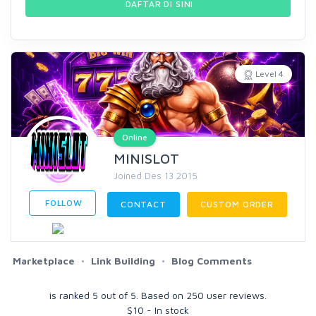
DAFTAR DI SINI
Level 4
Online
MINISLOT
Joined Des 13 2015
FOLLOW
CONTACT
CUSTOM ORDER
Marketplace
Link Building
Blog Comments
is ranked
5
out of
5
. Based on
250
user reviews.
$
10
-
In stock