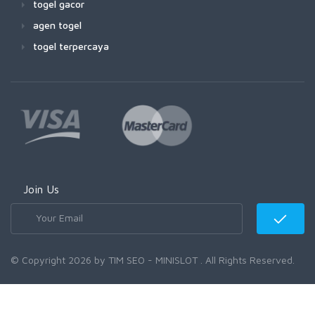
togel gacor
agen togel
togel terpercaya
Join Us
© Copyright 2026 by TIM SEO - MINISLOT . All Rights Reserved.