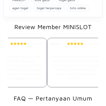
MINISLOT
situs gacor
togel gacor
agen togel
togel terpercaya
toto online
Review Member MINISLOT
ul
Ferdi
16 Mar 2026
23 Mar 2026
Akses cepat
Bonus terlengkap
auh ini MINISLOT paling stabil
Awalnya coba-coba karena banyak
yang pernah saya pakai.
rekomendasi, ternyata memang
diksinya lumayan akurat dan
worth it. Bonusnya terasa banget
ran lengkap, jadi nggak perlu
dan CS-nya responsif 24 jam.
dah-pindah situs lagi. WD juga
Sangat membantu kalau ada
pat, ini yang paling penting.
kendala.
FAQ — Pertanyaan Umum